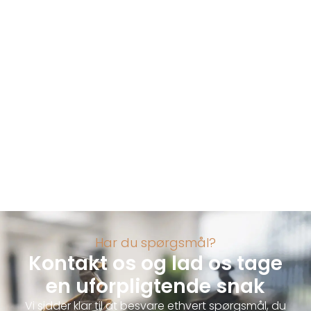
Har du spørgsmål?
Kontakt os og lad os tage
en uforpligtende snak
Vi sidder klar til at besvare ethvert spørgsmål, du