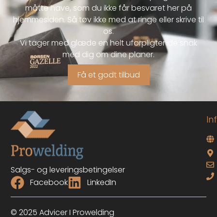
måtte have, som du ikke får besvaret her på
hjemmesiden. Så tøv ikke med at ringe eller skrive til
os.
Vi tager med glæde en helt uforpligtende snak
med dig om dine planer.
Få et godt tilbud
In
Salgs- og leveringsbetingelser
Facebook
LinkedIn
© 2025 Advicer I Prowelding